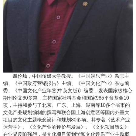
谢伦灿，中国传媒大学教授。《中国娱乐产业》杂志主
编、《中国政府营销报告》主编、《中国文化产业》杂志编
委、《中国文化产业年鉴
(
中英文版
)
》编委，发表国家级核心
期刊论文
60
多篇，主持国家社科基金和国家
985
平台基金
10
项，主持和参与了北京、广东、上海、湖南等
10
多个省市的
文化产业规划编制的撰写和联合国上海创意区等国内外重大
项目的文化主题概念设计和规划
80
多项。其专著《艺术产业
运营学》、《文化产业的评价与发展》、《文化项目策划》
在业界反响强烈，是
文化项目策划学
和
文化娱乐产业主题概